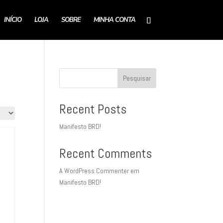
INÍCIO
LOJA
SOBRE
MINHA CONTA
Pesquisar
Recent Posts
Manifesto BRD!
Recent Comments
A WordPress Commenter
em
Manifesto BRD!