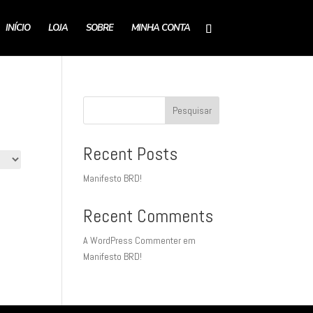
INÍCIO
LOJA
SOBRE
MINHA CONTA
Pesquisar
Recent Posts
Manifesto BRD!
Recent Comments
A WordPress Commenter
em
Manifesto BRD!