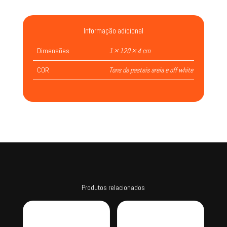
Informação adicional
Dimensões
1 × 120 × 4 cm
COR
Tons de pasteis areia e off white
Produtos relacionados